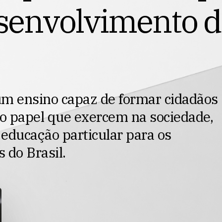
s
e
n
v
o
l
v
i
m
e
n
t
o
d
um
ensino
capaz
de
formar
cidadãos
o
papel
que
exercem
na
sociedade,
educação
particular
para
os
s
do
Brasil.