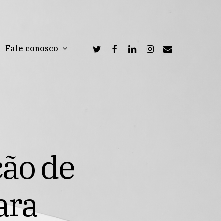
twitter
facebook
linkedin
instagram
email
Fale conosco
ç
ã
o
d
e
a
r
a