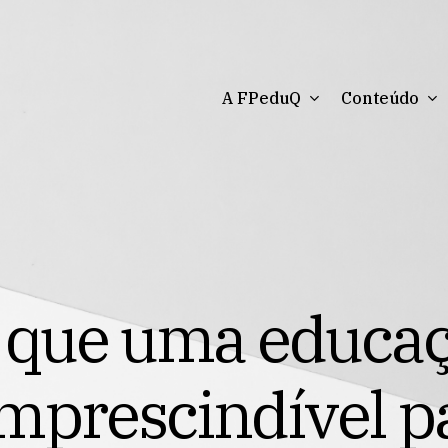
A FPeduQ
Conteúdo
q
u
e
u
m
a
e
d
u
c
a
m
p
r
e
s
c
i
n
d
í
v
e
l
p