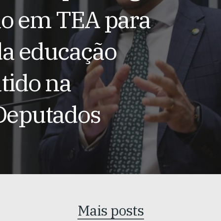
ão em TEA para
da educação
tido na
Deputados
Mais posts