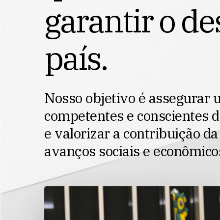
g
a
r
a
n
t
i
r
o
d
e
p
a
í
s
.
Nosso
objetivo
é
assegurar
competentes
e
conscientes
d
e
valorizar
a
contribuição
da
avanços
sociais
e
econômico