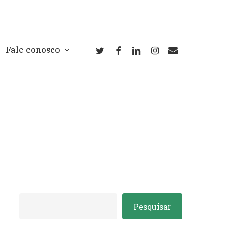
twitter
facebook
linkedin
instagram
email
Fale conosco
Pesquisar