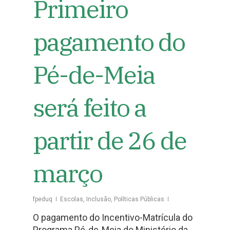
Primeiro
pagamento do
Pé-de-Meia
será feito a
partir de 26 de
março
fpeduq
Escolas
,
Inclusão
,
Políticas Públicas
O pagamento do Incentivo-Matrícula do
Programa Pé-de-Meia do Ministério da