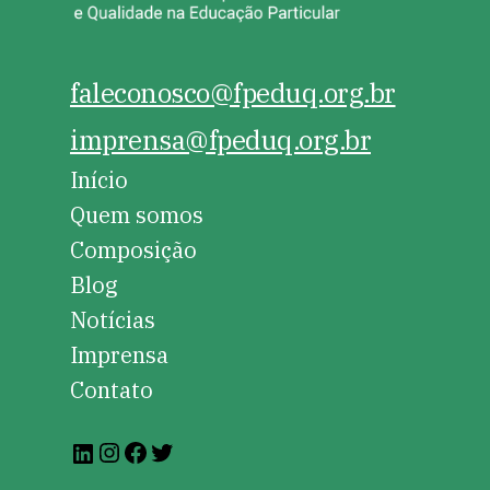
faleconosco@fpeduq.org.br
imprensa@fpeduq.org.br
Início
Quem somos
Composição
Blog
Notícias
Imprensa
Contato
Instagram
Facebook
Twitter
LinkedIn