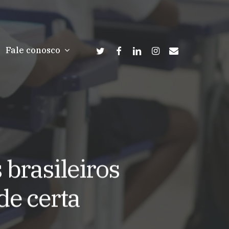
twitter
facebook
linkedin
instagram
email
Fale conosco
brasileiros
de certa