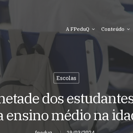
A FPeduQ
Conteúdo
Escolas
etade dos estudantes 
 ensino médio na ida
fpeduq
19/03/2024