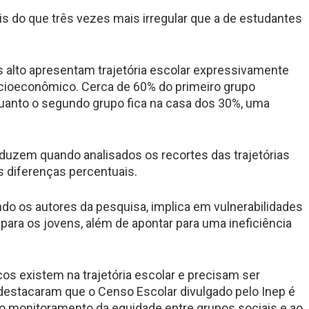
mais do que três vezes mais irregular que a de estudantes
 alto apresentam trajetória escolar expressivamente
cioeconômico. Cerca de 60% do primeiro grupo
uanto o segundo grupo fica na casa dos 30%, uma
oduzem quando analisados os recortes das trajetórias
 diferenças percentuais.
ndo os autores da pesquisa, implica em vulnerabilidades
ra os jovens, além de apontar para uma ineficiência
s existem na trajetória escolar e precisam ser
 destacaram que o Censo Escolar divulgado pelo Inep é
o monitoramento da equidade entre grupos sociais e ao