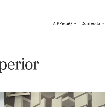
A FPeduQ
Conteúdo
perior