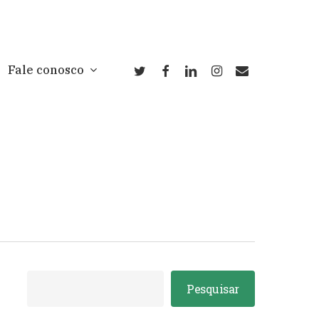
twitter
facebook
linkedin
instagram
email
Fale conosco
Pesquisar