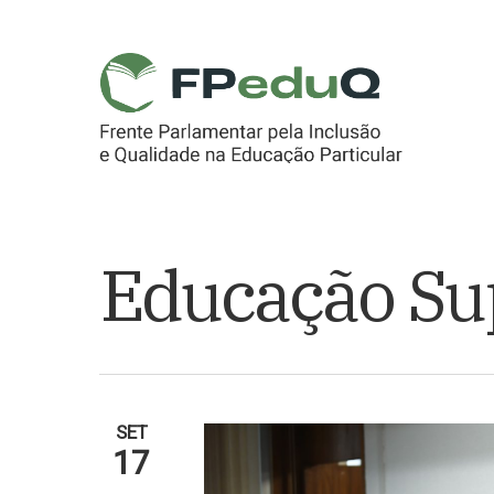
Skip
to
main
content
Educação Su
SET
17