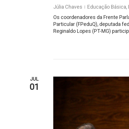
Júlia Chaves
Educação Básica
,
Os coordenadores da Frente Parl
Particular (FPeduQ), deputada fe
Reginaldo Lopes (PT-MG) particip
JUL
01