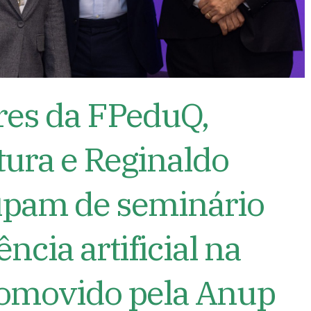
es da FPeduQ,
tura e Reginaldo
cipam de seminário
ência artificial na
omovido pela Anup