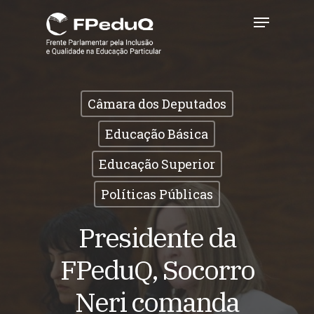
Skip
Menu
to
main
Close
content
Menu
Câmara dos Deputados
Educação Básica
Educação Superior
Políticas Públicas
Presidente da
FPeduQ, Socorro
Neri comanda