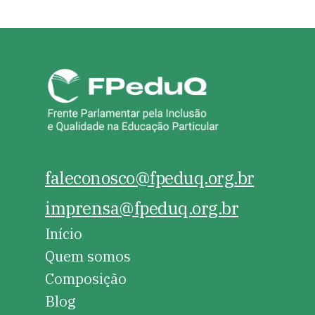
faleconosco@fpeduq.org.br
imprensa@fpeduq.org.br
Início
Quem somos
Composição
Blog