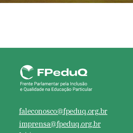
faleconosco@fpeduq.org.br
imprensa@fpeduq.org.br