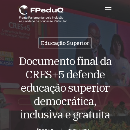
Skip
Menu
to
main
Close
content
Menu
Educação Superior
Documento final da
CRES+5 defende
educação superior
democrática,
inclusiva e gratuita