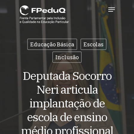
Skip
Menu
to
main
Close
content
Menu
Educação Básica
Escolas
Inclusão
Deputada Socorro
Neri articula
implantação de
escola de ensino
médio profissional