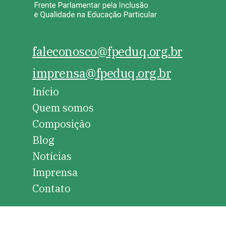
faleconosco@fpeduq.org.br
imprensa@fpeduq.org.br
Início
Quem somos
Composição
Blog
Notícias
Imprensa
Contato
Instagram
Facebook
Twitter
LinkedIn