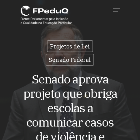
Skip
Menu
to
main
Close
content
Menu
Projetos de Lei
Senado Federal
Senado aprova
projeto que obriga
escolas a
comunicar casos
de violência e