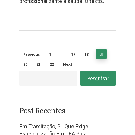
profissionalizante e saúde. O texto…
Previous
1
…
17
18
19
20
21
22
Next
Pesquisar
Post Recentes
Em Tramitação, PL Que Exige
Especialização Em TEA Para