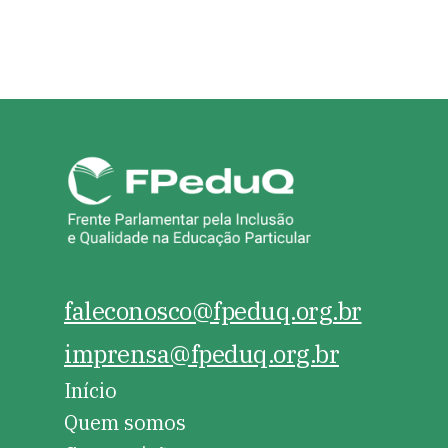
faleconosco@fpeduq.org.br
imprensa@fpeduq.org.br
Início
Quem somos