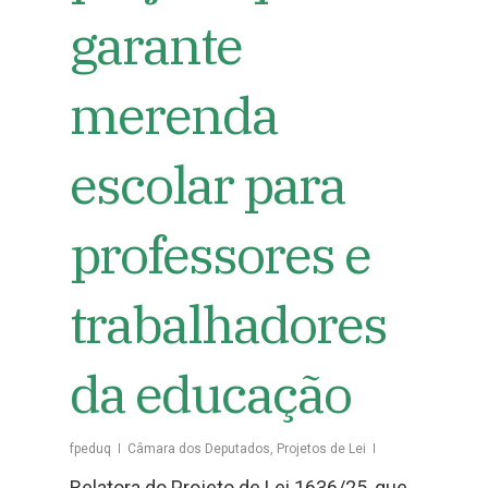
garante
merenda
escolar para
professores e
trabalhadores
da educação
fpeduq
Câmara dos Deputados
,
Projetos de Lei
Relatora do Projeto de Lei 1636/25, que