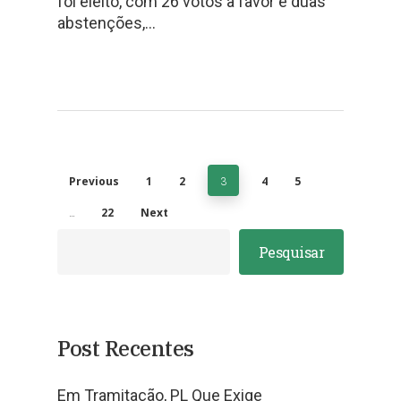
foi eleito, com 26 votos a favor e duas
abstenções,…
Previous
1
2
3
4
5
…
22
Next
Pesquisar
Post Recentes
Em Tramitação, PL Que Exige