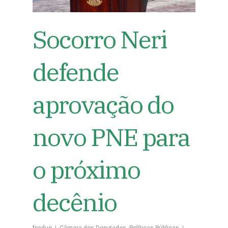
Socorro Neri
defende
aprovação do
novo PNE para
o próximo
decênio
fpeduq
Câmara dos Deputados
,
Políticas Públicas