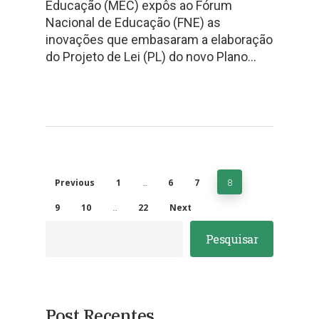
Educação (MEC) expôs ao Fórum
Nacional de Educação (FNE) as
inovações que embasaram a elaboração
do Projeto de Lei (PL) do novo Plano…
Previous
1
…
6
7
8
9
10
…
22
Next
Pesquisar
Post Recentes