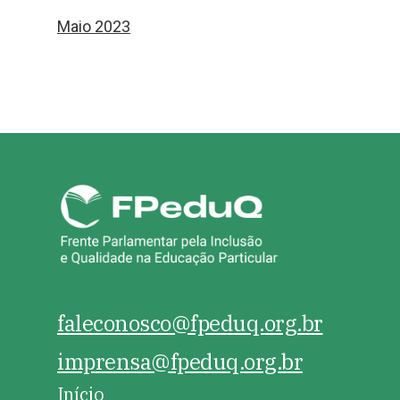
Maio 2023
faleconosco@fpeduq.org.br
imprensa@fpeduq.org.br
Início