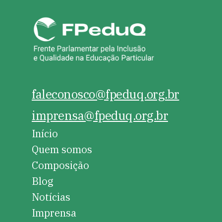
faleconosco@fpeduq.org.br
imprensa@fpeduq.org.br
Início
Quem somos
Composição
Blog
Notícias
Imprensa