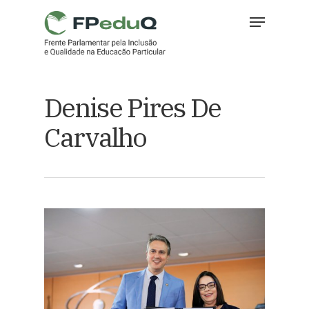
Skip
Menu
to
main
Close
content
Menu
Denise Pires De
Carvalho