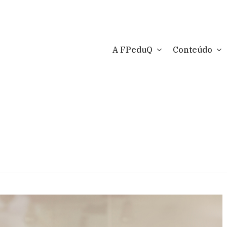
A FPeduQ
Conteúdo