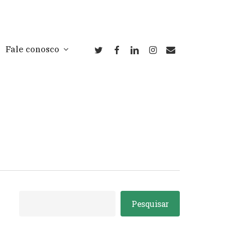
twitter
facebook
linkedin
instagram
email
Fale conosco
Pesquisar