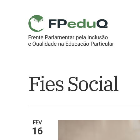
Skip
to
main
content
Fies Social
FEV
16