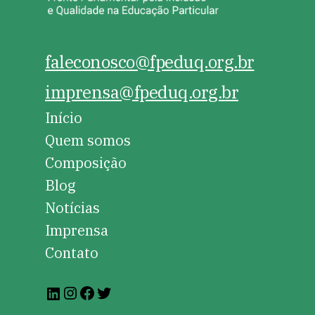
faleconosco@fpeduq.org.br
imprensa@fpeduq.org.br
Início
Quem somos
Composição
Blog
Notícias
Imprensa
Contato
Instagram
Facebook
Twitter
LinkedIn