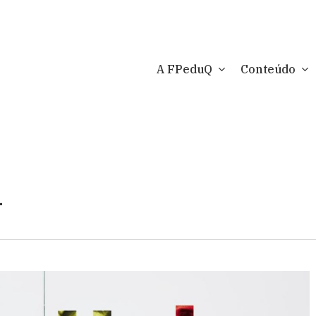
A FPeduQ
Conteúdo
i