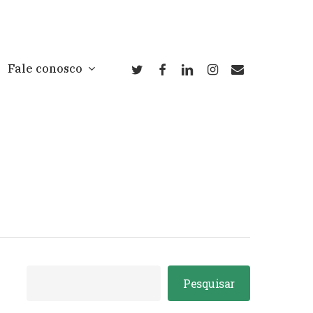
twitter
facebook
linkedin
instagram
email
Fale conosco
Pesquisar