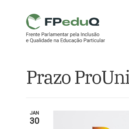
Skip
to
main
content
Prazo ProUn
JAN
30