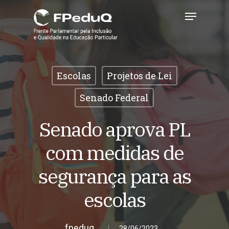
Skip
Menu
to
main
Close
content
Menu
Escolas
Projetos de Lei
Senado Federal
Senado aprova PL
com medidas de
segurança para as
escolas
fpeduq
28/06/2023