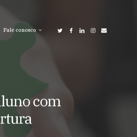
twitter
facebook
linkedin
instagram
email
Fale conosco
 aluno com
rtura