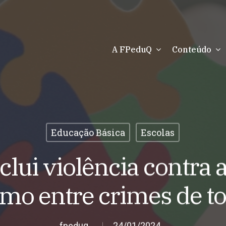
A FPeduQ
Conteúdo
Educação Básica
Escolas
nclui violência contra
smo entre crimes de to
fpeduq
24/01/2024