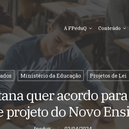
A FPeduQ
Conteúdo
ados
Ministério da Educação
Projetos de Lei
ana quer acordo par
e projeto do Novo En
fpeduq
02/04/2024