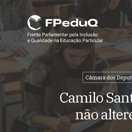
Skip
to
main
content
Câmara dos Deput
Camilo Sant
não alter