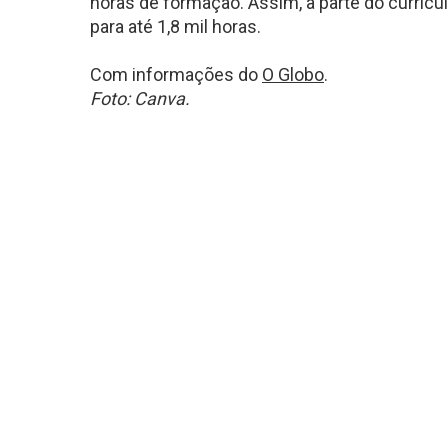
horas de formação. Assim, a parte do currícul
para até 1,8 mil horas.
Com informações do
O Globo
.
Foto: Canva.