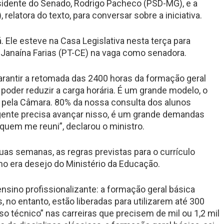
esidente do Senado, Rodrigo Pacheco (PSD-MG), e a
elatora do texto, para conversar sobre a iniciativa.
 Ele esteve na Casa Legislativa nesta terça para
 Janaína Farias (PT-CE) na vaga como senadora.
arantir a retomada das 2400 horas da formação geral
poder reduzir a carga horária. É um grande modelo, o
pela Câmara. 80% da nossa consulta dos alunos
 gente precisa avançar nisso, é um grande demandas
uem me reuni”, declarou o ministro.
uas semanas, as regras previstas para o currículo
o era desejo do Ministério da Educação.
sino profissionalizante: a formação geral básica
, no entanto, estão liberadas para utilizarem até 300
o técnico” nas carreiras que precisem de mil ou 1,2 mil