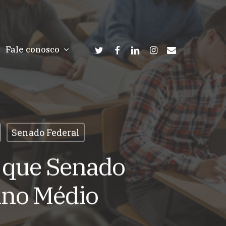
twitter
facebook
linkedin
instagram
email
Fale conosco
Senado Federal
a que Senado
sino Médio