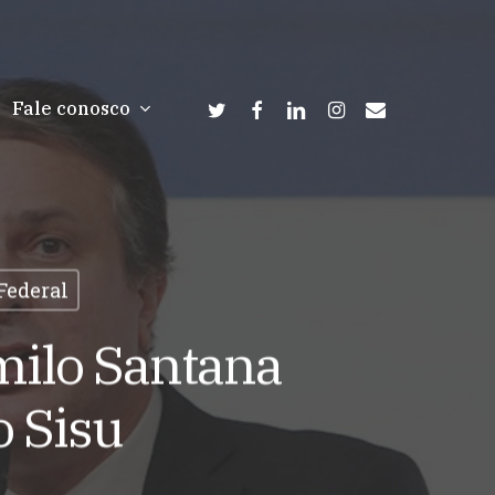
twitter
facebook
linkedin
instagram
email
Fale conosco
Federal
milo Santana
o Sisu