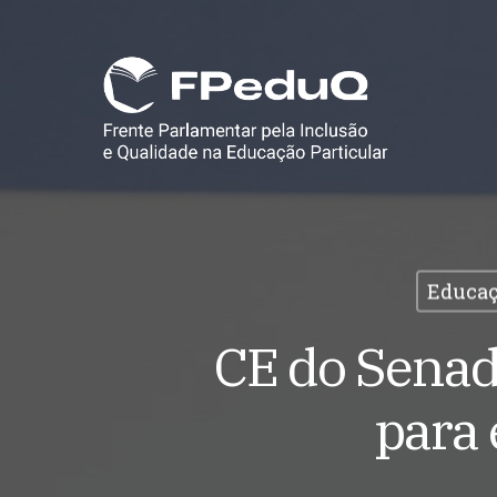
Skip
to
main
content
Educaç
CE do Senad
para 