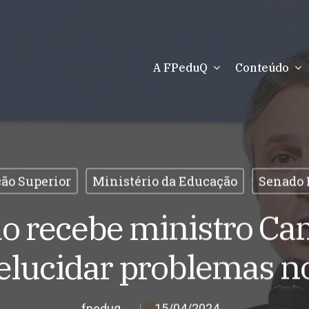
A FPeduQ
Conteúdo
ão Superior
Ministério da Educação
Senado 
o recebe ministro Ca
elucidar problemas n
fpeduq
15/04/2024