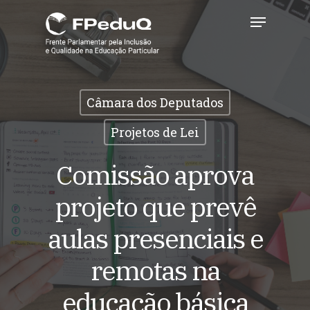
Skip
Menu
to
main
Close
content
Menu
Câmara dos Deputados
Projetos de Lei
Comissão aprova
projeto que prevê
aulas presenciais e
remotas na
educação básica