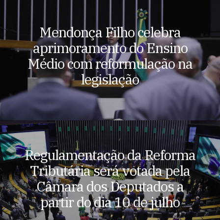
Mendonça Filho celebra
aprimoramento do Ensino
Médio com reformulação na
legislação
Regulamentação da Reforma
Tributária será votada pela
Câmara dos Deputados a
partir do dia 10 de julho