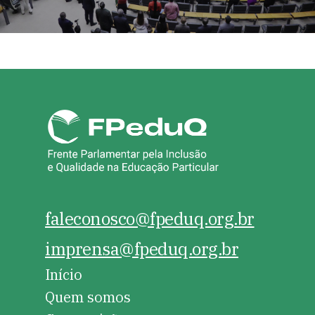
faleconosco@fpeduq.org.br
imprensa@fpeduq.org.br
Início
Quem somos