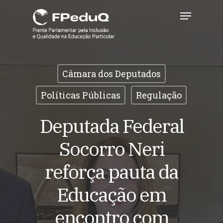
Skip
Menu
to
main
Close
content
Menu
Câmara dos Deputados
Políticas Públicas
Regulação
Deputada Federal
Socorro Neri
reforça pauta da
Educação em
encontro com