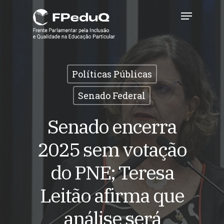
Skip
Menu
to
main
Close
content
Menu
Políticas Públicas
Senado Federal
Senado encerra
2025 sem votação
do PNE; Teresa
Leitão afirma que
análise será