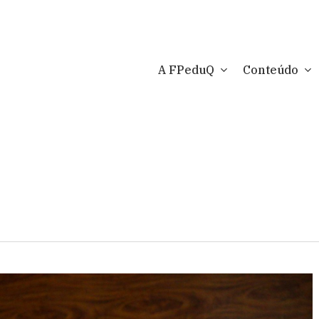
A FPeduQ
Conteúdo