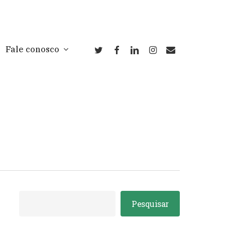
twitter
facebook
linkedin
instagram
email
Fale conosco
Pesquisar