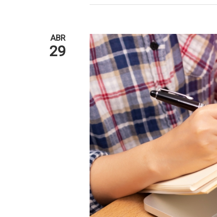
ABR
29