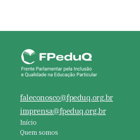
faleconosco@fpeduq.org.br
imprensa@fpeduq.org.br
Início
Quem somos