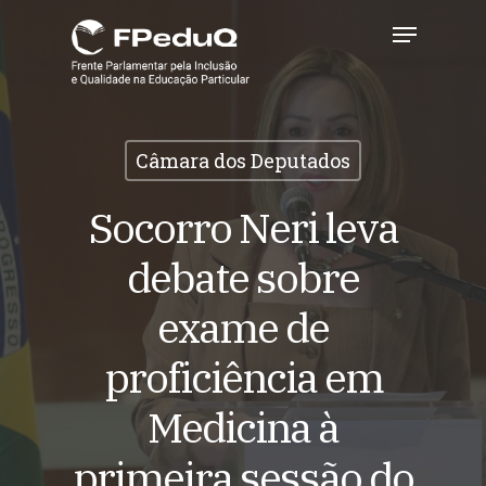
Skip
Menu
to
main
Close
content
Menu
Câmara dos Deputados
Socorro Neri leva
debate sobre
exame de
proficiência em
Medicina à
primeira sessão do