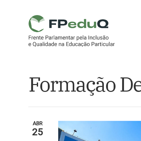
Skip
to
main
content
Formação De
ABR
25