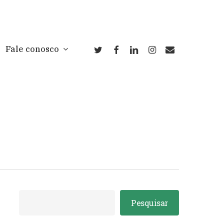
twitter
facebook
linkedin
instagram
email
Fale conosco
Pesquisar