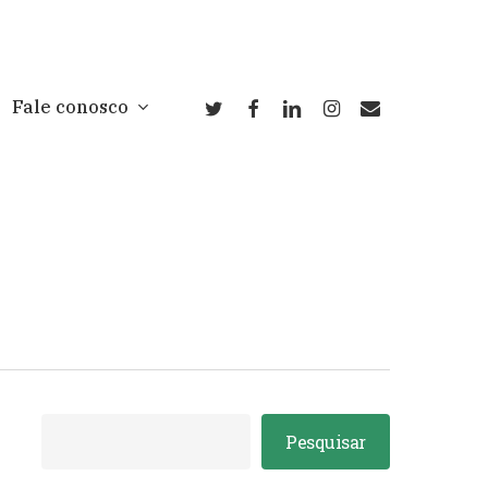
twitter
facebook
linkedin
instagram
email
Fale conosco
Pesquisar