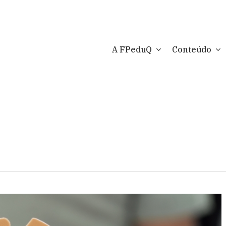
A FPeduQ
Conteúdo