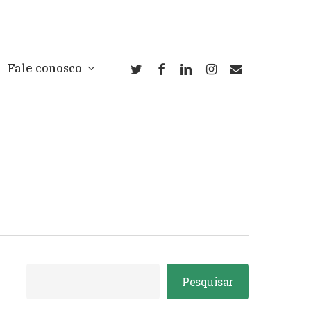
twitter
facebook
linkedin
instagram
email
Fale conosco
Pesquisar